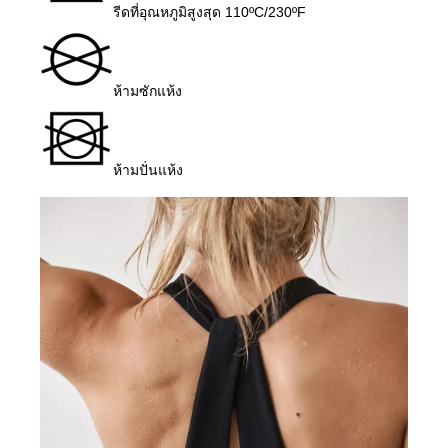
รีดที่อุณหภูมิสูงสุด 110ºC/230ºF
ห้ามซักแห้ง
ห้ามปั่นแห้ง