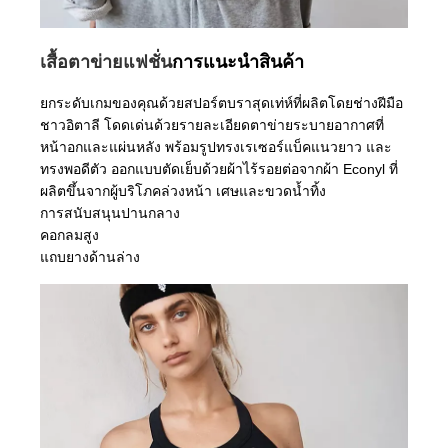
เสื้อตาข่ายแฟชั่น
การแนะนำสินค้า
ยกระดับเกมของคุณด้วยสปอร์ตบราสุดเท่ห์ที่ผลิตโดยช่างฝีมือ
ชาวอิตาลี โดดเด่นด้วยรายละเอียดตาข่ายระบายอากาศที่
หน้าอกและแผ่นหลัง พร้อมรูปทรงเรเซอร์แบ็คแนวยาว และ
ทรงพอดีตัว ออกแบบตัดเย็บด้วยผ้าไร้รอยต่อจากผ้า Econyl ที่
ผลิตขึ้นจากผู้บริโภคล่วงหน้า เศษและขวดน้ำทิ้ง
การสนับสนุนปานกลาง
คอกลมสูง
แถบยางด้านล่าง