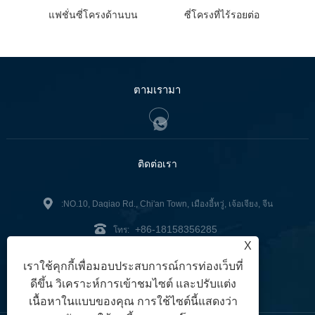
แฟชั่นซี่โครงด้านบน
ซี่โครงที่ไร้รอยต่อ
ตามเรามา
ติดต่อเรา
:NO.10, Daqiao Rd., Chi'an Town, เมืองอี้หวู่, เจ้อเจียง, จีน
+86-18158356285
โทร:
X
zg2@zjzg2014.com
:
เราใช้คุกกี้เพื่อมอบประสบการณ์การท่องเว็บที่
แฟกซ์: +86-579-89979099
ดีขึ้น วิเคราะห์การเข้าชมไซต์ และปรับแต่ง
เนื้อหาในแบบของคุณ การใช้ไซต์นี้แสดงว่า