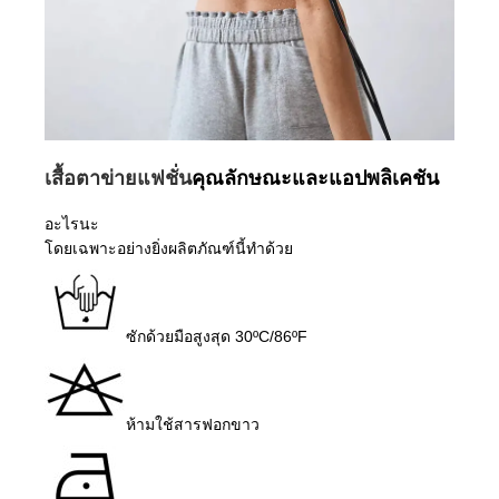
เสื้อตาข่ายแฟชั่น
คุณลักษณะและแอปพลิเคชัน
อะไรนะ
โดยเฉพาะอย่างยิ่งผลิตภัณฑ์นี้ทำด้วย
ซักด้วยมือสูงสุด 30ºC/86ºF
ห้ามใช้สารฟอกขาว