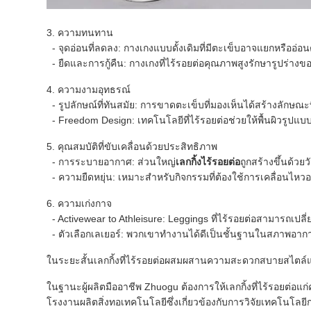
3. ความทนทาน
- จุดอ่อนที่ลดลง: กางเกงแบบดั้งเดิมที่มีตะเข็บอาจแยกหรืออ่อน
- ยืดและการกู้คืน: กางเกงที่ไร้รอยต่อคุณภาพสูงรักษารูปร่า
4. ความงามอุทธรณ์
- รูปลักษณ์ที่ทันสมัย: การขาดตะเข็บที่มองเห็นได้สร้างลัก
- Freedom Design: เทคโนโลยีที่ไร้รอยต่อช่วยให้พื้นผิวรูปแ
5. คุณสมบัติที่ขับเคลื่อนด้วยประสิทธิภาพ
- การระบายอากาศ: ส่วนใหญ่
เลกกิ้งไร้รอยต่อ
ถูกสร้างขึ้นด้
- ความยืดหยุ่น: เหมาะสำหรับกิจกรรมที่ต้องใช้การเคลื่อนไหว
6. ความเก่งกาจ
- Activewear to Athleisure: Leggings ที่ไร้รอยต่อสามารถเปลี่ย
- ตัวเลือกเลเยอร์: พวกเขาทำงานได้ดีเป็นชั้นฐานในสภาพอา
ในระยะสั้นเลกกิ้งที่ไร้รอยต่อผสมผสานความสะดวกสบายสไตล์และ
ในฐานะผู้ผลิตมืออาชีพ Zhuogu ต้องการให้เลกกิ้งที่ไร้รอยต่อแก
โรงงานผลิตสิ่งทอเทคโนโลยีซึ่งเกี่ยวข้องกับการวิจัยเทคโนโลยี