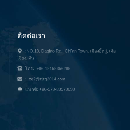
ติดต่อเรา
:NO.10, Daqiao Rd., Chi'an Town, เมืองอี้หวู่, เจ้อ
เจียง, จีน
โทร:
+86-18158356285
:
zg2@zjzg2014.com
แฟกซ์: +86-579-89979099