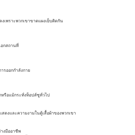
้น้อยลงเพราะพวกเขาขาดแผงเย็บติดกัน
นอกสถานที่
งการออกกำลังกาย
รือแม้กระทั่งท็อปส์ซูทั่วไป
ารแสดงและความงามในตู้เสื้อผ้าของพวกเขา
่างมืออาชีพ