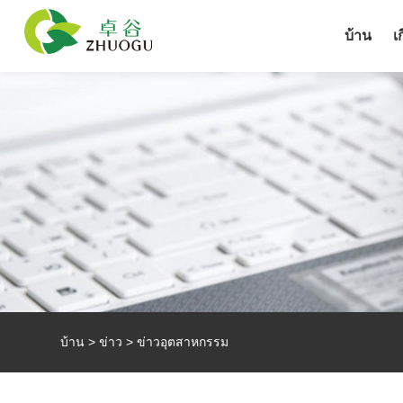
บ้าน
เ
บ้าน
>
ข่าว
>
ข่าวอุตสาหกรรม