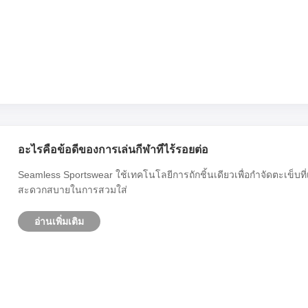
อะไรคือข้อดีของการเล่นกีฬาที่ไร้รอยต่อ
Seamless Sportswear ใช้เทคโนโลยีการถักชิ้นเดียวเพื่อกำจัดตะเข็บท
สะดวกสบายในการสวมใส่
อ่านเพิ่มเติม