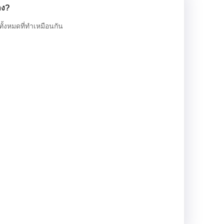
าง?
ทั้งหมดที่ทำเหมือนกัน