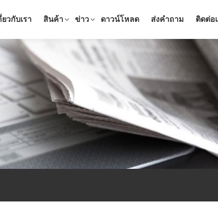
กี่ยวกับเรา
สินค้า
ข่าว
ดาวน์โหลด
ส่งคำถาม
ติดต่อ