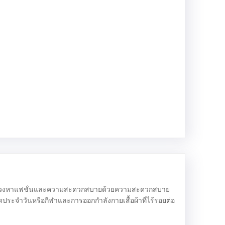
่ที่แสวงหาแฟชั่นและความสะดวกสบายด้วยความสะดวกสบาย
ประจำวันหรือกีฬาและการออกกำลังกายเสื้อผ้าที่ไร้รอยต่อ