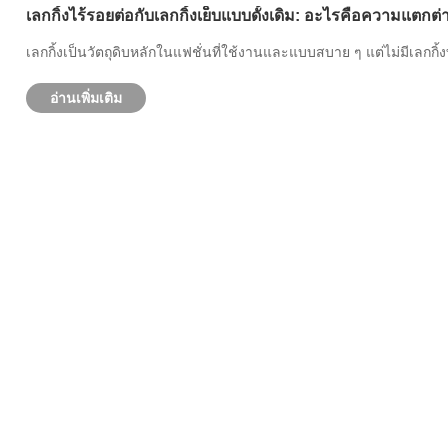
เลกกิ้งไร้รอยต่อกับเลกกิ้งเย็บแบบดั้งเดิม: อะไรคือความแตกต่
เลกกิ้งเป็นวัตถุดิบหลักในแฟชั่นที่ใช้งานและแบบสบาย ๆ แต่ไม่มีเลกกิ้ง
อ่านเพิ่มเติม