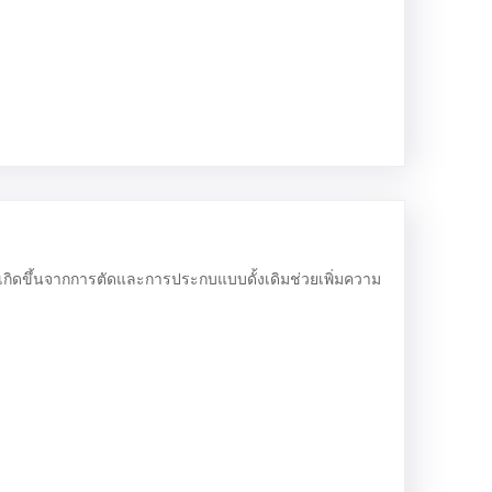
ี่เกิดขึ้นจากการตัดและการประกบแบบดั้งเดิมช่วยเพิ่มความ