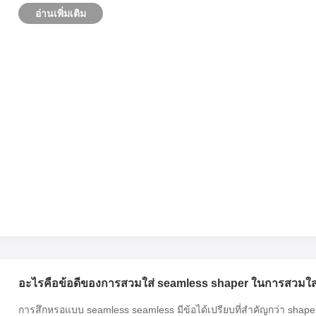
อ่านเพิ่มเติม
อะไรคือข้อดีของการสวมใส่ seamless shaper ในการสวมใ
การสึกหรอแบบ seamless seamless มีข้อได้เปรียบที่สำคัญกว่า sh