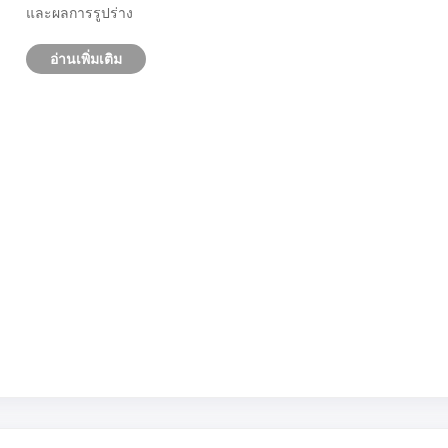
และผลการรูปร่าง
อ่านเพิ่มเติม